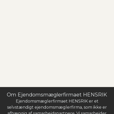
Om Ejendomsmæglerfirmaet HENSRIK
Ejendomsmæglerfirmaet HENSRIK er et
selvstændigt ejendomsmæglerfirma, som ikke er
afhængig af samarbejdspartnere. Vi samarbejder