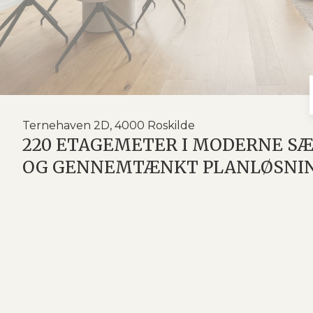
Ternehaven 2D, 4000 Roskilde
220 ETAGEMETER I MODERNE S
OG GENNEMTÆNKT PLANLØSNI
NY PRIS - Her får børnefamilien en gennemført, mod
2022 ombygget og gennemrenoveret fra kontor til bo
tidssvarende – både i rummenes sammenhæng og de
Stueplan byder på en lys og rummelig entré med fin 
badeværelse med væghængt toilet og moderne flis
Køkkenet er et af boligens absolutte højdepunkter
stor, indbydende køkken-ø, der samler familien omk