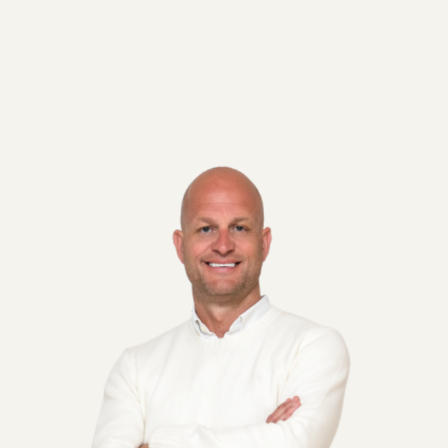
ligger opholdsstuen, hvor store vinduespartier skabe
sydvestvendte terrasse giver en skøn glidende ove
Førstesalen er perfekt indrettet til en familie med
værelserne har franske altaner, og et stilfuldt ba
Kælderen giver værdifulde ekstra kvadratmeter med
hobbyrum – ideelt til opbevaring, leg, træning ell
Udenfor er der fælles haveområde for foreningens få
Beliggende i Roskilde, med cykelafstand til Ros Tor
caféer og butikker. Desuden tæt på parkerne i Roski
for kort afstand både supermarked og tankstation t
En moderne, gennemtænkt og familievenlig bolig, h
stilrent udtryk, der taler til dem, der ønsker kvalit