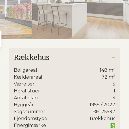
8
9
Rækkehus
-
R
2
Boligareal
148
m
2
r i
Kælderareal
72
m
Værelser
5
Heraf stuer
1
Antal plan
3
Byggeår
1959
/ 2022
Sagsnummer
BH-25592
Ejendomstype
Rækkehus
en
Energimærke
se