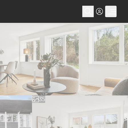
0
1
0
2
1
3
2
4
3
5
4
6
5
7
6
8
7
9