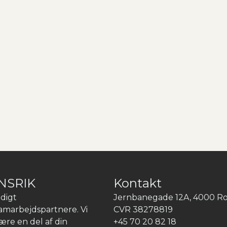
NSRIK
Kontakt
digt
Jernbanegade 12A
,
4000
Ro
amarbejdspartnere. Vi
CVR
38278819
re en del af din
+45 70 20 82 18