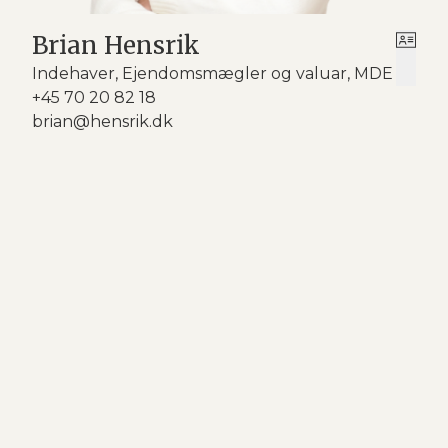
Brian Hensrik
Indehaver, Ejendomsmægler og valuar, MDE
+45 70 20 82 18
brian@hensrik.dk