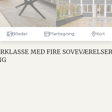
Billeder
Plantegning
Kort
ÆRKLASSE MED FIRE SOVEVÆRELSE
NG
erne bolig, med gulvvarme i alle 3 plan. Ejendommen e
lig, så helheden i dag fremstår enkel, velovervejet og
 valgte materialer.
plads til hverdagens overtøj. Herfra ligger et elegant
er.
: mørke egetræselementer, integrerede hvidevarer og 
ring både madlavning og små måltider. I åben forbindel