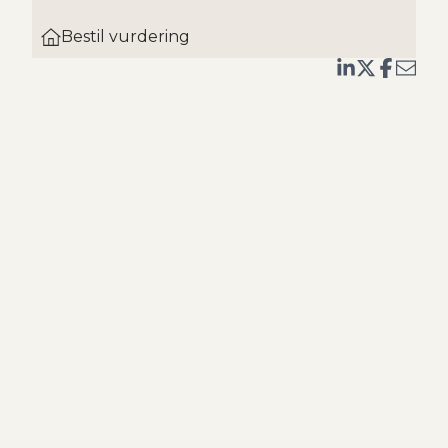
Bestil vurdering
igt
n.
nden